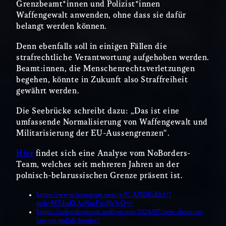
Grenzbeamt*innen und Polizist*innen
Waffengewalt anwenden, ohne dass sie dafür
belangt werden können.
Denn ebenfalls soll in einigen Fällen die
strafrechtliche Verantwortung aufgehoben werden.
Beamt:innen, die Menschenrechtsverletzungen
begehen, könnte in Zukunft also Straffreiheit
gewährt werden.
Die Seebrücke schreibt dazu: „Das ist eine
umfassende Normalisierung von Waffengewalt und
Militarisierung der EU-Aussengrenzen“.
Hier
findet sich eine Analyse vom NoBorders-
Team, welches seit mehreren Jahren an der
polnisch-belarussischen Grenze präsent ist.
https://www.instagram.com/p/C-AlSDKsEh1/?
igsh=MTdudXAzNmFxcHg3cQ==
https://nobordersteam.noblogs.org/2024/07/new-shooting-
law-on-polish-border/