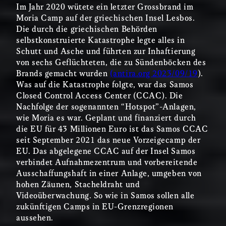
Im Jahr 2020 wütete ein letzter Grossbrand im
Moria Camp auf der griechischen Insel Lesbos.
Die durch die griechischen Behörden
selbstkonstruierte Katastrophe legte alles in
Schutt und Asche und führten zur Inhaftierung
von sechs Geflüchteten, die zu Sündenböcken des
Brands gemacht wurden
(antira.org 2023/09/19
).
Was auf die Katastrophe folgte, war das Samos
Closed Control Access Center (CCAC). Die
Nachfolge der sogenannten “Hotspot”-Anlagen,
wie Moria es war. Geplant und finanziert durch
die EU für 43 Millionen Euro ist das Samos CCAC
seit September 2021 das neue Vorzeigecamp der
EU. Das abgelegene CCAC auf der Insel Samos
verbindet Aufnahmezentrum und vorbereitende
Ausschaffungshaft in einer Anlage, umgeben von
hohen Zäunen, Stacheldraht und
Videoüberwachung. So wie in Samos sollen alle
zukünftigen Camps in EU-Grenzregionen
aussehen.