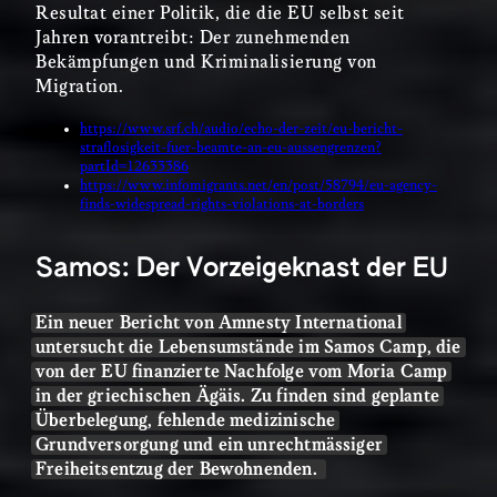
Resultat einer Politik, die die EU selbst seit
Jahren vorantreibt: Der zunehmenden
Bekämpfungen und Kriminalisierung von
Migration.
https://www.srf.ch/audio/echo-der-zeit/eu-bericht-
straflosigkeit-fuer-beamte-an-eu-aussengrenzen?
partId=12633386
https://www.infomigrants.net/en/post/58794/eu-agency-
finds-widespread-rights-violations-at-borders
Samos: Der Vorzeigeknast der EU
Ein neuer Bericht von Amnesty International
untersucht die Lebensumstände im Samos Camp, die
von der EU finanzierte Nachfolge vom Moria Camp
in der griechischen Ägäis. Zu finden sind geplante
Überbelegung, fehlende medizinische
Grundversorgung und ein unrechtmässiger
Freiheitsentzug der Bewohnenden.