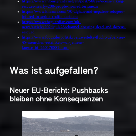
https://www.infomigrants.net/en/post/58824/ocean-viking-
rescues-nearly-200-people-in-mediterranean
https://www.khaama.com/30-afghan-and-nepalese-refugees-
injured-in-serbia-traffic-accident
https://www.theguardian.com/uk-
news/article/2024/jul/28/channel-crossing-dead-and-dozens-
rescued
https://www.focus.de/politik/verzweifelte-flucht-ueber-see-
45-menschen-ertrinken-vor-jemens-
kueste_id_260170883.html
Was ist aufgefallen?
Neuer EU-Bericht: Pushbacks
bleiben ohne Konsequenzen