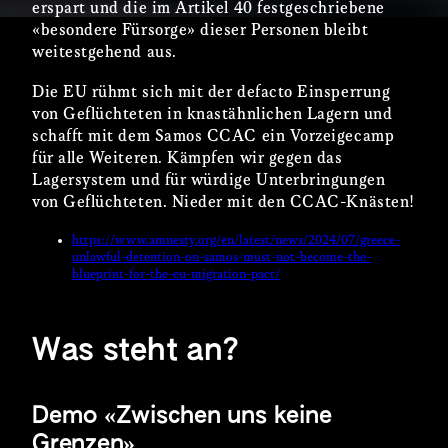
erspart und die im Artikel 40 festgeschriebene
«besondere Fürsorge» dieser Personen bleibt
weitestgehend aus.
Die EU rühmt sich mit der defacto Einsperrung
von Geflüchteten in knastähnlichen Lagern und
schafft mit dem Samos CCAC ein Vorzeigecamp
für alle Weiteren. Kämpfen wir gegen das
Lagersystem und für würdige Unterbringungen
von Geflüchteten. Nieder mit den CCAC-Knästen!
https://www.amnesty.org/en/latest/news/2024/07/greece-
unlawful-detention-on-samos-must-not-become-the-
blueprint-for-the-eu-migration-pact/
Was steht an?
Demo «Zwischen uns keine
Grenzen»