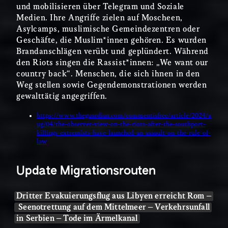
und mobilisieren über Telegram und Soziale
Medien. Ihre Angriffe zielen auf Moscheen,
Asylcamps, muslimische Gemeindezentren oder
Geschäfte, die Muslim*innen gehören. Es wurden
Brandanschlägen verübt und geplündert. Während
den Riots singen die Rassist*innen: „We want our
country back“. Menschen, die sich ihnen in den
Weg stellen sowie Gegendemonstrationen werden
gewalttätig angegriffen.
https://www.theguardian.com/commentisfree/article/2024/a
ug/04/the-observer-view-on-the-riots-after-the-southport-
killings-extremists-have-launched-an-assault-on-the-rule-of-
law
Update Migrationsrouten
Dritter Evakuierungsflug aus Libyen erreicht Rom –
Seenotrettung auf dem Mittelmeer – Verkehrsunfall
in Serbien – Tode im Ärmelkanal