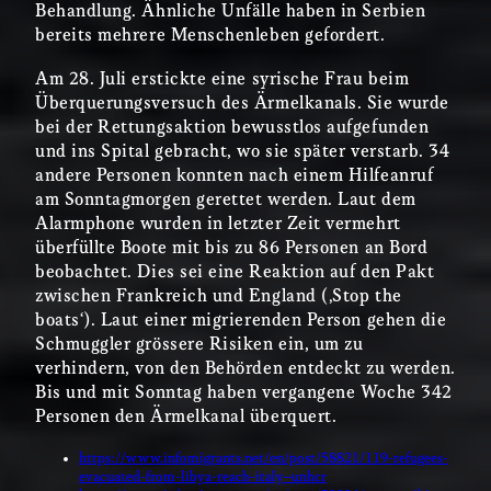
Behandlung. Ähnliche Unfälle haben in Serbien
bereits mehrere Menschenleben gefordert.
Am 28. Juli erstickte eine syrische Frau beim
Überquerungsversuch des Ärmelkanals. Sie wurde
bei der Rettungsaktion bewusstlos aufgefunden
und ins Spital gebracht, wo sie später verstarb. 34
andere Personen konnten nach einem Hilfeanruf
am Sonntagmorgen gerettet werden. Laut dem
Alarmphone wurden in letzter Zeit vermehrt
überfüllte Boote mit bis zu 86 Personen an Bord
beobachtet. Dies sei eine Reaktion auf den Pakt
zwischen Frankreich und England (‚Stop the
boats‘). Laut einer migrierenden Person gehen die
Schmuggler grössere Risiken ein, um zu
verhindern, von den Behörden entdeckt zu werden.
Bis und mit Sonntag haben vergangene Woche 342
Personen den Ärmelkanal überquert.
https://www.infomigrants.net/en/post/58821/119-refugees-
evacuated-from-libya-reach-italy–unhcr