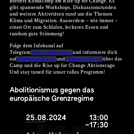
Borders Klimacamp am Rise up for Change. Es
gibt spannende Workshops, Diskussionsrunden
und weitere Aktivitäten rund um die Themen
Klima und Migration. Ausserdem – wie immer –
einen Ort zum Schlafen, leckeres Essen und
rundum gute Stimmung!
Folge dem Infokanal auf
Telegram
@riseupforchange
und informiere dich
auf
climatejustice.ch
und
climatestrike.ch
über das
Camp und die Rise up for Change Aktionstage.
Und stay tuned für unser tolles Programm!
Abolitionismus gegen das
europäische Grenzregime