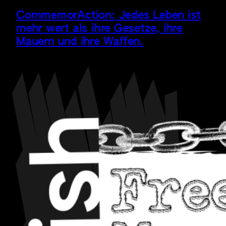
CommemorAction: Jedes Leben ist
mehr wert als ihre Gesetze, ihre
Mauern und ihre Waffen.